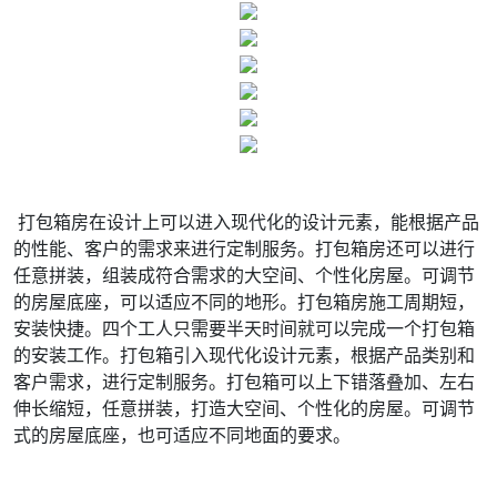
打包箱房在设计上可以进入现代化的设计元素，能根据产品
的性能、客户的需求来进行定制服务。打包箱房还可以进行
任意拼装，组装成符合需求的大空间、个性化房屋。可调节
的房屋底座，可以适应不同的地形。打包箱房施工周期短，
安装快捷。四个工人只需要半天时间就可以完成一个打包箱
的安装工作。打包箱引入现代化设计元素，根据产品类别和
客户需求，进行定制服务。打包箱可以上下错落叠加、左右
伸长缩短，任意拼装，打造大空间、个性化的房屋。可调节
式的房屋底座，也可适应不同地面的要求。