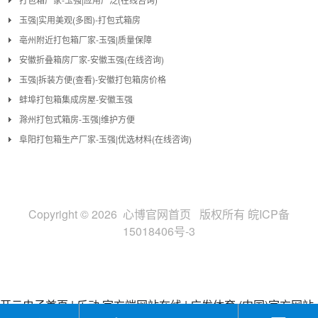
玉强|实用美观(多图)-打包式箱房
亳州附近打包箱厂家-玉强|质量保障
安徽折叠箱房厂家-安徽玉强(在线咨询)
玉强|拆装方便(查看)-安徽打包箱房价格
蚌埠打包箱集成房屋-安徽玉强
滁州打包式箱房-玉强|维护方便
阜阳打包箱生产厂家-玉强|优选材料(在线咨询)
Copyright © 2026 心博官网首页 版权所有
皖ICP备
15018406号-3
开云电子首页
|
乐动·官方端网站在线
|
广发体育·(中国)官方网站